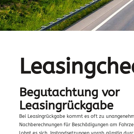
Begutachtung 
Leasingche
Leasingrückga
Begutachtung vor
Leasingrückgabe
Bei Leasingrückgabe kommt es oft zu unangeneh
Nachberechnungen für Beschädigungen am Fahrzeug
lohnt es sich, Instandsetzungen vorab günstig durc