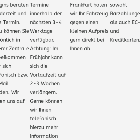
g
 uns beraten
Termine
Frankfurt holen
sowohl
derzeit und
innerhalb der
wir Ihr Fahrzeug
Barzahlung
e Termin.
nächsten 3-4
gegen einen
als auch EC
u können Sie
Werktage
kleinen Aufpreis
und
önlich in
verfügbar.
gern direkt bei
Kreditkarte
rer Zentrale
Achtung: Im
Ihnen ab.
beikommen
Frühjahr kann
 sich
sich die
fonisch bzw.
Vorlaufzeit auf
Mail
2-3 Wochen
den. Wir
verlängern.
en uns auf
Gerne können
wir Ihnen
telefonisch
hierzu mehr
information