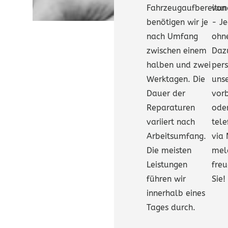
Fahrzeugaufbereitun
von
benötigen wir je
- Je
nach Umfang
ohn
zwischen einem
Daz
halben und zwei
pers
Werktagen. Die
unse
Dauer der
vor
Reparaturen
oder
variiert nach
tele
Arbeitsumfang.
via 
Die meisten
mel
Leistungen
freu
führen wir
Sie!
innerhalb eines
Tages durch.