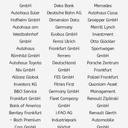
GmbH
Deka Bank
Mercedes
Autohaus Euler
Deutsche Bahn AG
Autohaus Claus
Hofheim GmbH
Dimension Data
Groepper GmbH
Autohaus am
Germany
Merrill Lynch
Westbahnhof
Evobus GmbH
Investment
GmbH
Ferrai Ulrich
Otto Glöckler
Autohaus
Frankfurt GmbH
Sportwagen
Römhild GmbH
Ferrero
GmbH
Autohaus Toyota
Deutschland
Porsche Zentrum
Nix GmbH
GmbH
Frankfurt
Allianz Global
FES GmbH
Polizei Frankfurt
Investors KG
Fitnes First
Quoniam Asset
B&O Service
Germany GmbH
Management
Frankfurt GmbH
Fleet Company
Renault Ziplinski
Bank of America
GmbH
GmbH
Bentley Frankfurt
i:FAO AG
Renault Gierth
– Bach Premium
Industriepark
Automobile
Cars GmbH
Höchst
GmbH