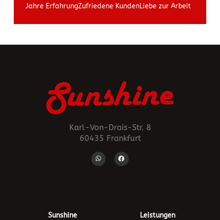
Jahre Erfahrung
Zufriedene Kunden
Liebe zur Arbeit
Karl-Von-Drais-Str. 8
60435 Frankfurt
Sunshine
Leistungen