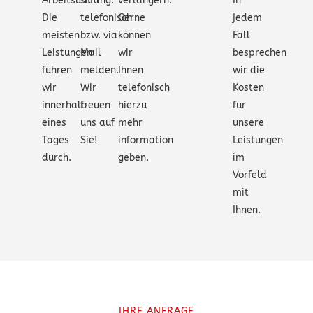
Arbeitsumfang.
sich
verlängern.
In
Die
telefonisch
Gerne
jedem
meisten
bzw. via
können
Fall
Leistungen
Mail
wir
besprechen
führen
melden.
Ihnen
wir die
wir
Wir
telefonisch
Kosten
innerhalb
freuen
hierzu
für
eines
uns auf
mehr
unsere
Tages
Sie!
information
Leistungen
durch.
geben.
im
Vorfeld
mit
Ihnen.
IHRE ANFRAGE