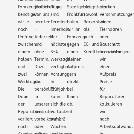
Fahrzeugaufbereitung
Sie sich
Regel
Stadtgebiet
akzeptieren
starken
benötigen
von uns
sind
Frankfurt
sowohl
Verschmutzunge
wir je
beraten
Termine
holen
Barzahlungen
wie
nach
-
innerhalb
wir Ihr
als
Tierhaaren
Umfang
Jederzeit
der
Fahrzeug
auch
oder
zwischen
und
nächsten
gegen
EC- und
Bauschutt
einem
ohne
3-4
einen
Kreditkartenzahlungen.
berechnen
halben
Termin.
Werktage
kleinen
wir
und
Dazu
verfügbar.
Aufpreis
einen
zwei
können
Achtung:
gern
Aufpreis.
Werktagen.
Sie
Im
direkt
Preise
Die
persönlich
Frühjahr
bei
für
Dauer
in
kann
Ihnen
Reparaturen
der
unserer
sich die
ab.
kalkulieren
Reparaturen
Zentrale
Vorlaufzeit
wir
variiert
vorbeikommen
auf 2-3
nach
nach
oder
Wochen
Arbeitsaufwand.